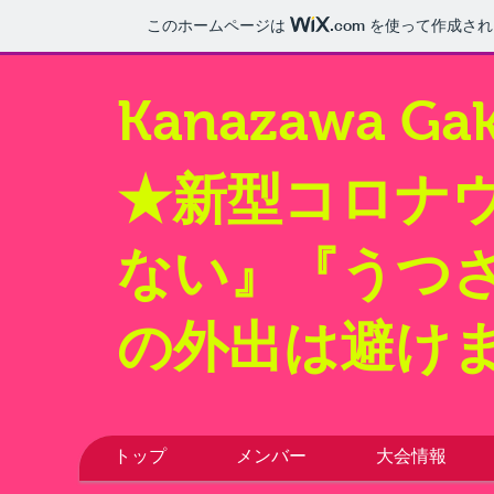
このホームページは
.com
を使って作成され
Kanazawa Gak
★新型コロナ
ない』『うつ
の外出は避け
トップ
メンバー
大会情報